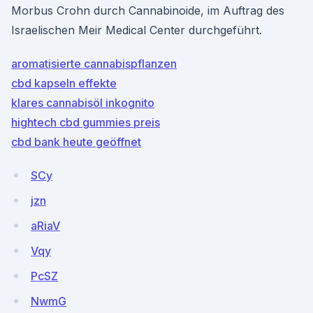
Morbus Crohn durch Cannabinoide, im Auftrag des
Israelischen Meir Medical Center durchgeführt.
aromatisierte cannabispflanzen
cbd kapseln effekte
klares cannabisöl inkognito
hightech cbd gummies preis
cbd bank heute geöffnet
SCy
jzn
aRiaV
Vqy
PcSZ
NwmG