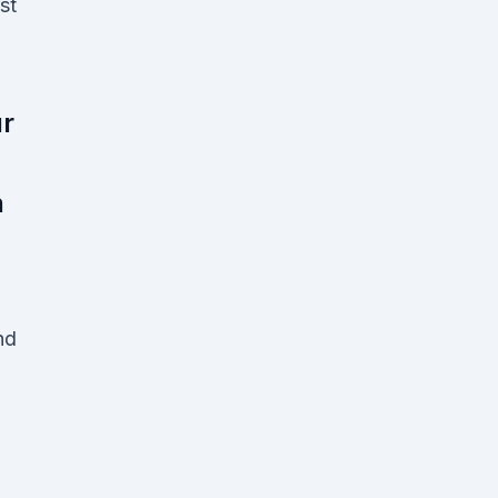
st
ür
.
n
nd