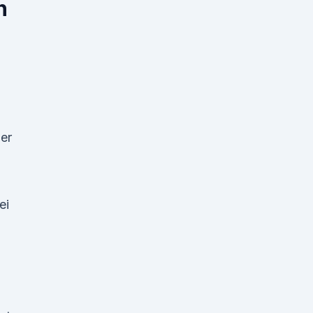
n
ier
ei