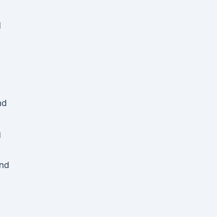
1
nd
g
and