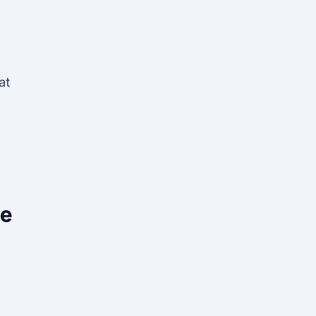
at
he