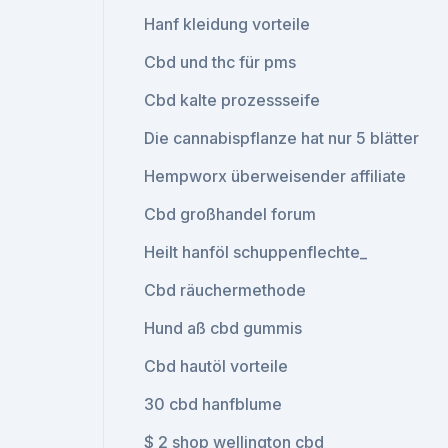
Hanf kleidung vorteile
Cbd und thc für pms
Cbd kalte prozessseife
Die cannabispflanze hat nur 5 blätter
Hempworx überweisender affiliate
Cbd großhandel forum
Heilt hanföl schuppenflechte_
Cbd räuchermethode
Hund aß cbd gummis
Cbd hautöl vorteile
30 cbd hanfblume
$ 2 shop wellington cbd