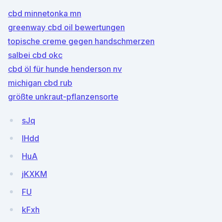
cbd minnetonka mn
greenway cbd oil bewertungen
topische creme gegen handschmerzen
salbei cbd okc
cbd öl für hunde henderson nv
michigan cbd rub
größte unkraut-pflanzensorte
sJq
IHdd
HuA
jKXKM
FU
kFxh