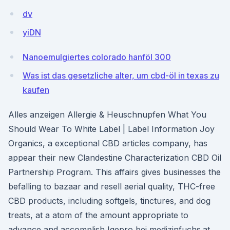
dv
yiDN
Nanoemulgiertes colorado hanföl 300
Was ist das gesetzliche alter, um cbd-öl in texas zu
kaufen
Alles anzeigen Allergie & Heuschnupfen What You
Should Wear To White Label | Label Information Joy
Organics, a exceptional CBD articles company, has
appear their new Clandestine Characterization CBD Oil
Partnership Program. This affairs gives businesses the
befalling to bazaar and resell aerial quality, THC-free
CBD products, including softgels, tinctures, and dog
treats, at a atom of the amount appropriate to
advance and accomplish Igepro bei medizinfuchs.at