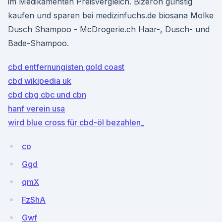
im Medikamenten Preisvergleich. Bizeron günstig
kaufen und sparen bei medizinfuchs.de biosana Molke
Dusch Shampoo - McDrogerie.ch Haar-, Dusch- und
Bade-Shampoo.
cbd entfernungisten gold coast
cbd wikipedia uk
cbd cbg cbc und cbn
hanf verein usa
wird blue cross für cbd-öl bezahlen_
co
Ggd
qmX
FzShA
Gwf